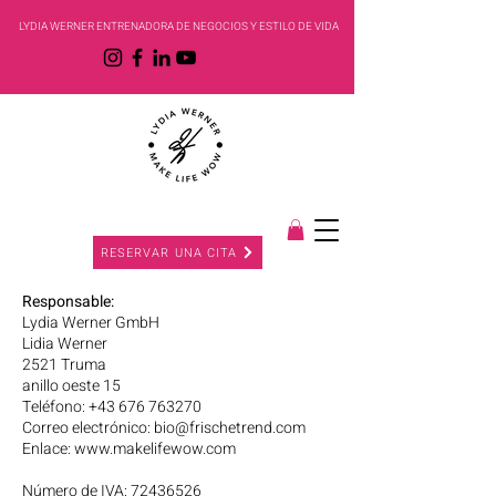
LYDIA WERNER ENTRENADORA DE NEGOCIOS Y ESTILO DE VIDA
RESERVAR UNA CITA
Responsable:
Lydia Werner GmbH
Lidia Werner
2521 Truma
anillo oeste 15
Teléfono:
+43 676 763270
Correo electrónico:
bio@frischetrend.com
Enlace:
www.makelifewow.com
Número de IVA:
72436526