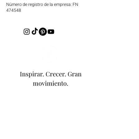
Número de registro de la empresa: FN
474548
Inspirar. Crecer. Gran
movimiento.
LYDIA WERNER
Como su mentor, le daré el conocimiento
necesario y la mentalidad adecuada que
necesita para tener éxito en el mercadeo
en red y le mostraré cómo puede utilizar
todo su potencial en el mercadeo en red
en un período de tiempo razonable.