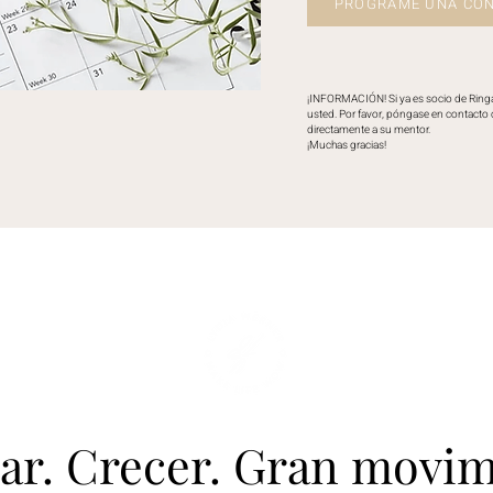
PROGRAME UNA CON
¡INFORMACIÓN! Si ya es socio de Ringan
usted. Por favor, póngase en contacto
directamente a su mentor.
¡Muchas gracias!
LYDIA WERNER
rar. Crecer. Gran movim