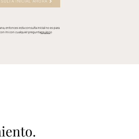
SULTA INICIAL AHORA
a, entonces esta consulta inicial no es para
 con mi con cualquier pregunta
equipo
o
iento.