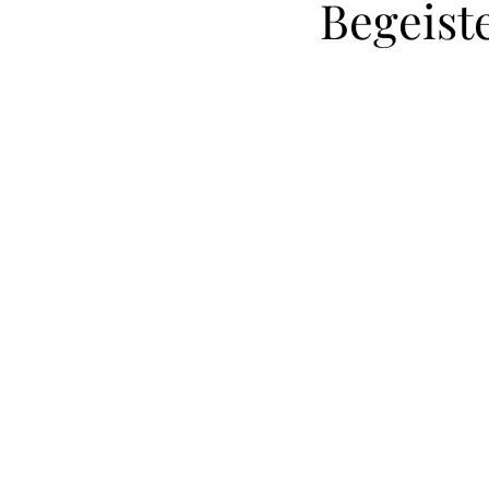
Begeist
© Lydia Werner