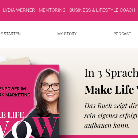
LYDIA WERNER · MENTORING · BUSINESS & LIFESTYLE COACH
RE STARTEN
MY STORY
PODCAST
In 3 Sprach
Make Lif
Das Buch zeigt dir 
sein eigenes erfol
aufbauen kann.