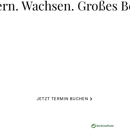
ern. Wachsen. Großes 
Ich als deine Mentorin gebe dir das nötige Wissen
und das richtige Mindset Training, das du für deinen
Erfolg im Online Business brauchst und zeige dir wie
du mit überschaubarem Zeitaufwand dein volles
Potential im Business ausschöpfst.
JETZT TERMIN BUCHEN
 GmbH 2022 All rights reserved |
Datenschutz
|
Widerrufsbelehrung
|
Impressum
|
V
Fotocredit:
Manuela Engelking