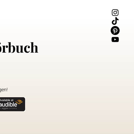
örbuch
gen!