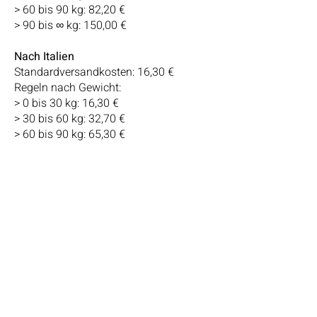
> 60 bis 90 kg: 82,20 €
> 90 bis ∞ kg: 150,00 €
Nach Italien
Standardversandkosten: 16,30 €
Regeln nach Gewicht:
> 0 bis 30 kg: 16,30 €
> 30 bis 60 kg: 32,70 €
> 60 bis 90 kg: 65,30 €
> 90 bis 120 kg: 130,50 €
> 120 bis ∞ kg: 260,00 €
Weitere Informationen
Achtung:
Pakete können nur bis 30kg
versendet werden. Bei einem Gewicht
darüber hinaus schicke bitte deine
Anfrage an
office@lydiawerner.com
.
Ebenso bitte um Anfrage per Mail, wenn