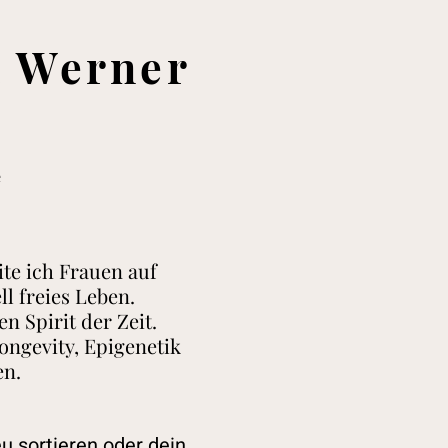
a Werner
e
ite ich Frauen auf
ll freies Leben.
n Spirit der Zeit.
ongevity, Epigenetik
en.
eu sortieren oder dein