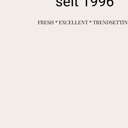
seit 1996
FRESH * EXCELLENT * TRENDSETTI