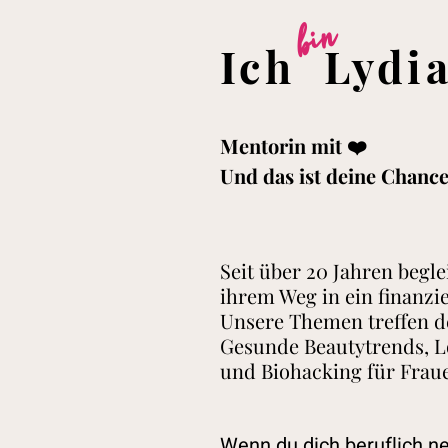
bin
Ich Lydi
Mentorin mit ❤️
Und das ist deine Chanc
Seit über 20 Jahren begle
ihrem Weg in ein finanzie
Unsere Themen treffen de
Gesunde Beautytrends, L
und Biohacking für Frau
Wenn du dich
beruflich n