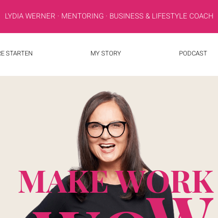
LYDIA WERNER · MENTORING · BUSINESS & LIFESTYLE COACH
RE STARTEN
MY STORY
PODCAST
MAKE WORK
W