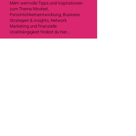
Mehr wertvolle Tipps und Inspirationen
zum Thema Mindset,
Persönlichkeitsentwicklung, Business
Strategien & Insights, Network
Marketing und finanzielle
Unabhängigkeit findest du hier....
YOUTUBE
PODCAST
INSTAGRAM
NEWSLETTER