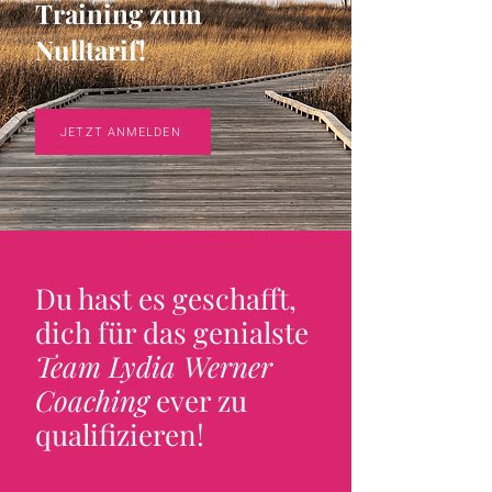
Training zum
Nulltarif!
JETZT ANMELDEN
Du hast es geschafft,
dich für das genialste
Team Lydia Werner
Coaching
ever zu
qualifizieren!